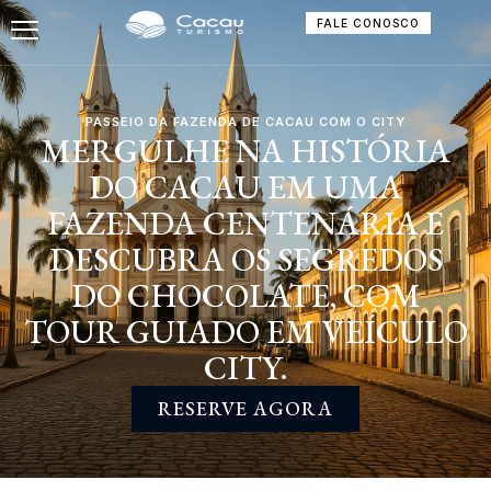
FALE CONOSCO
PASSEIO DA FAZENDA DE CACAU COM O CITY
MERGULHE NA HISTÓRIA
DO CACAU EM UMA
FAZENDA CENTENÁRIA E
DESCUBRA OS SEGREDOS
DO CHOCOLATE, COM
TOUR GUIADO EM VEÍCULO
CITY.
RESERVE AGORA