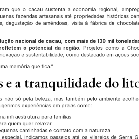
am que o cacau sustenta a economia regional, empreg
uenas fazendas artesanais até propriedades históricas ce
os, degustação de amêndoas, visita à fábrica de chocolate
odução nacional de cacau, com mais de 139 mil tonelada
refletem o potencial da região.
Projetos como a Choco
inovação e sustentabilidade, como destacado em
ações soc
ma memória que fica.”
s e a tranquilidade do lit
as não só pela beleza, mas também pelo ambiente acolhed
 Sugerimos experiências em praias como:
ma infraestrutura para famílias
para quem quer relaxar
 pequenas caminhadas e contato com a natureza
especial, indicamos passeios até os vilarejos de Serra 