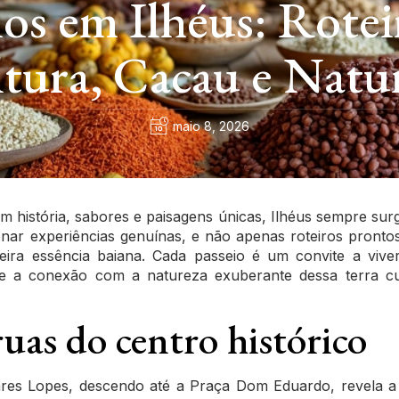
ios em Ilhéus: Rotei
tura, Cacau e Natu
maio 8, 2026
história, sabores e paisagens únicas, Ilhéus sempre surg
ar experiências genuínas, e não apenas roteiros pronto
eira essência baiana. Cada passeio é um convite a vive
os e a conexão com a natureza exuberante dessa terra 
uas do centro histórico
res Lopes, descendo até a Praça Dom Eduardo, revela a 