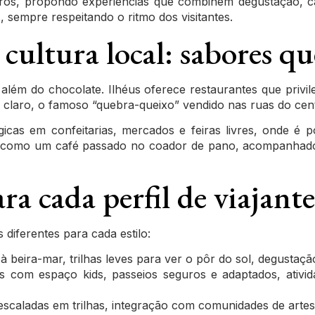
iros, propondo experiências que combinem degustação, 
 sempre respeitando o ritmo dos visitantes.
cultura local: sabores 
lém do chocolate. Ilhéus oferece restaurantes que privile
claro, o famoso “quebra-queixo” vendido nas ruas do cen
cas em confeitarias, mercados e feiras livres, onde é po
 como um café passado no coador de pano, acompanhado d
ra cada perfil de viajante
diferentes para cada estilo:
 à beira-mar, trilhas leves para ver o pôr do sol, degustaç
has com espaço kids, passeios seguros e adaptados, ativ
, escaladas em trilhas, integração com comunidades de arte