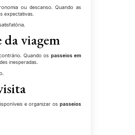
astronomia ou descanso. Quando as
s expectativas.
atisfatória.
e da viagem
 contrário. Quando os
passeios em
ades inesperadas.
o.
isita
isponíveis e organizar os
passeios