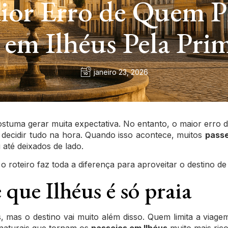
or Erro de Quem P
 em Ilhéus Pela Pri
janeiro 23, 2026
stuma gerar muita expectativa. No entanto, o maior erro de
 decidir tudo na hora. Quando isso acontece, muitos
passe
até deixados de lado.
o roteiro faz toda a diferença para aproveitar o destino de
e que Ilhéus é só praia
, mas o destino vai muito além disso. Quem limita a viag
e naturais que tornam os
passeios em Ilhéus
muito mais rico