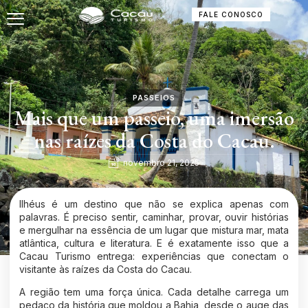
FALE CONOSCO
PASSEIOS
Mais que um passeio, uma imersão
nas raízes da Costa do Cacau.
novembro 21, 2025
Ilhéus
é um destino que não se explica apenas com
palavras. É preciso sentir, caminhar, provar, ouvir histórias
e mergulhar na essência de um lugar que mistura mar, mata
atlântica, cultura e literatura. E é exatamente isso que a
Cacau Turismo entrega: experiências que conectam o
visitante às raízes da Costa do Cacau.
A região tem uma força única. Cada detalhe carrega um
pedaço da história que moldou a Bahia, desde o auge das